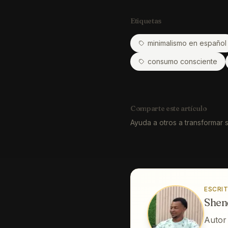
Etiquetas
minimalismo en español
consumo consciente
Comparte este artículo
Ayuda a otros a transformar 
ESCRI
Shen
Autor 