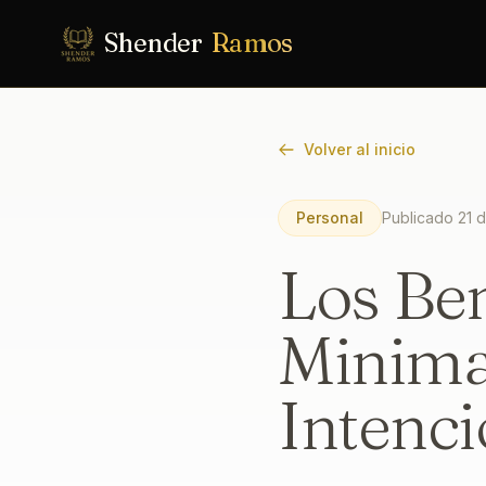
Saltar al contenido principal
Shender
Ramos
Volver al inicio
Personal
Publicado
21 
Los Ben
Minimal
Intenci