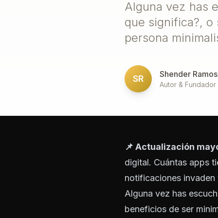
Alguna vez has e
que significa?, o
persona minimali
Shender Ramos
SR
Autor & Fundador
📌 Actualización may
digital. Cuántas apps 
notificaciones invaden t
Alguna vez has escucha
beneficios de ser mini