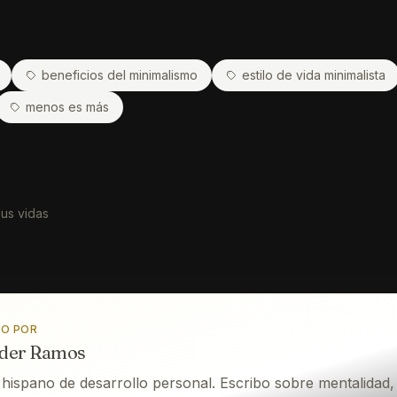
beneficios del minimalismo
estilo de vida minimalista
menos es más
sus vidas
TO POR
der Ramos
hispano de desarrollo personal. Escribo sobre mentalidad, l