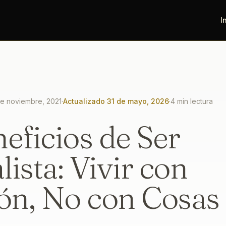
I
de noviembre, 2021
·
Actualizado
31 de mayo, 2026
·
4
min lectura
eficios de Ser
ista: Vivir con
ón, No con Cosas