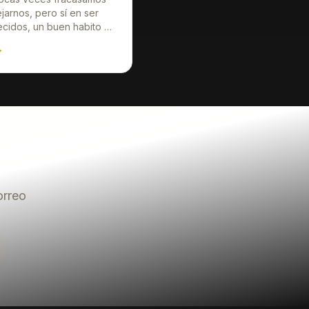
jarnos, pero sí en ser
cidos, un buen habito a
r es aprender a fracasar
→
 quejarnos, y menos en
radecido, la vida siempre
rá más de aquell
orreo