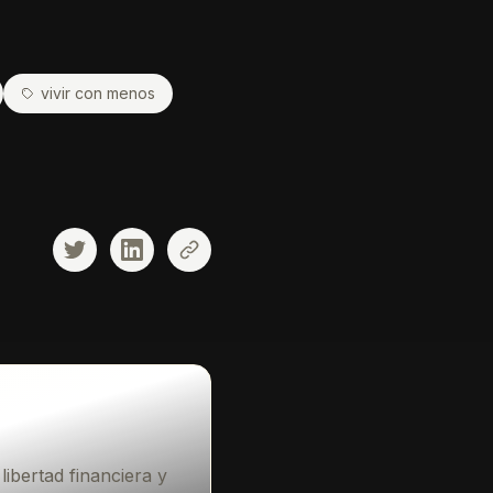
vivir con menos
Compartir en Twitter
Compartir en LinkedIn
Copiar enlace
ibertad financiera y