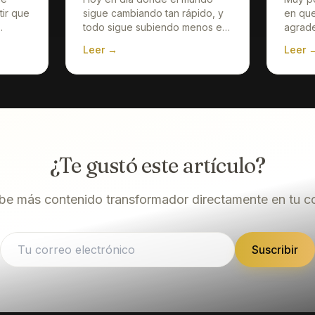
ir que
sigue cambiando tan rápido, y
en que
todo sigue subiendo menos el
agrade
anzar
sueldo de lo menos
adopta
Leer →
Leer 
ir sin
afortunados, o clase media,
mas en
icas?
nos hacemos una pregunta a
ser ag
diario ¿Cómo ganar dinero
nos da
desde casa? o l
¿Te gustó este artículo?
be más contenido transformador directamente en tu c
Suscribir